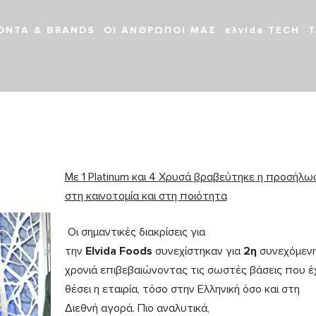
ΟΝΤΑ & BRANDS
ΟΙ ΑΝΘΡΩΠΟΙ ΜΑΣ
ελvida TΕCH
Τ
Με 1
P
latinum
και 4
X
ρυσά βραβεύτηκε η προσήλω
στη καινοτομία και στη ποιότητα
Οι σημαντικές διακρίσεις για
την
Elvida
Foods
συνεχίστηκαν για
2η
συνεχόμεν
χρονιά επιβεβαιώνοντας τις σωστές βάσεις που έ
θέσει η εταιρία, τόσο στην Ελληνική όσο και στη
Διεθνή αγορά. Πιο αναλυτικά,