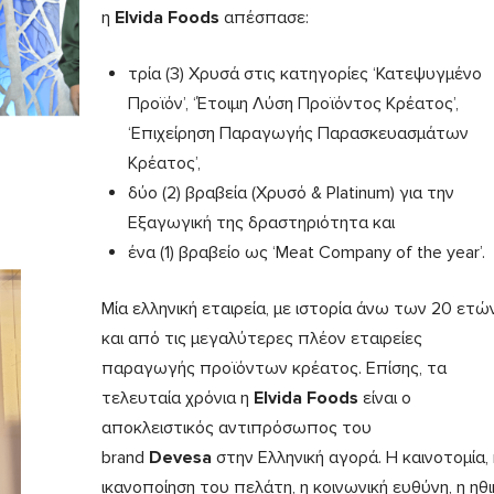
η
Elvida
Foods
απέσπασε:
τρία (3) Χρυσά στις κατηγορίες ‘Κατεψυγμένο
Προϊόν’, ‘Έτοιμη Λύση Προϊόντος Κρέατος’,
‘Επιχείρηση Παραγωγής Παρασκευασμάτων
Κρέατος’,
δύο (2) βραβεία (Χρυσό & Platinum) για την
Εξαγωγική της δραστηριότητα και
ένα (1) βραβείο ως ‘Meat Company of the year’.
Μία ελληνική εταιρεία, με ιστορία άνω των 20 ετώ
και από τις μεγαλύτερες πλέον εταιρείες
παραγωγής προϊόντων κρέατος. Επίσης, τα
τελευταία χρόνια η
Elvida
F
oods
είναι ο
αποκλειστικός αντιπρόσωπος του
brand
Devesa
στην Ελληνική αγορά. Η καινοτομία, 
ικανοποίηση του πελάτη, η κοινωνική ευθύνη, η ηθι