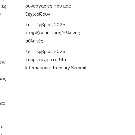
συνεργασίες που μας
ίες
ξεχωρίζουν
ν
Σεπτέμβριος 2025:
Στηρίζουμε τους Έλληνες
αθλητές
Σεπτέμβριος 2025:
Συμμετοχή στο 5th
την
International Treasury Summit
ίας
τας
 ο
ι