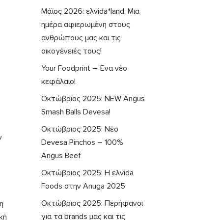
Μάϊος 2026: ελvida*land: Μια
ημέρα αφιερωμένη στους
ανθρώπους μας και τις
οικογένειές τους!
Your Foodprint – Ένα νέο
κεφάλαιο!
Οκτώβριος 2025: NEW Angus
Smash Balls Devesa!
Οκτώβριος 2025: Νέο
ν
Devesa Pinchos – 100%
Angus Beef
Οκτώβριος 2025: Η ελvida
Foods στην Anuga 2025
Οκτώβριος 2025: Περήφανοι
η
για τα brands μας και τις
κή