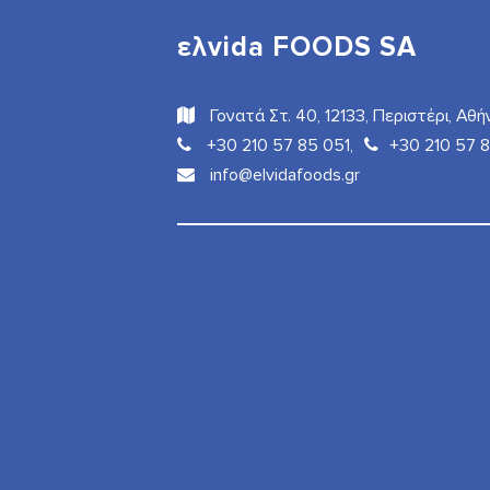
ελvida FOODS SA
Γονατά Στ. 40, 12133, Περιστέρι, Αθή
+30 210 57 85 051,
+30 210 57 
info@elvidafoods.gr