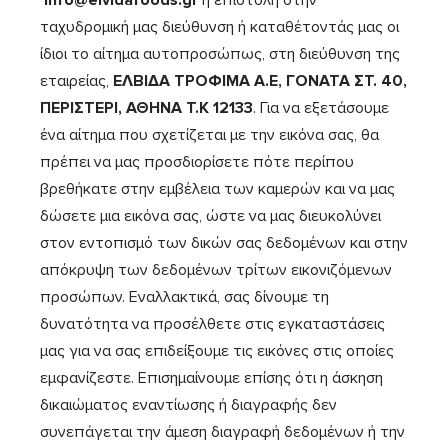
info
@
elvidafoods
.
gr
ή επιστολή στην
ταχυδρομική μας διεύθυνση ή καταθέτοντάς μας οι
ίδιοι το αίτημα αυτοπροσώπως, στη διεύθυνση της
εταιρείας,
ΕΛΒΙΔΑ ΤΡΟΦΙΜΑ Α.Ε, ΓΟΝΑΤΑ ΣΤ. 40
,
ΠΕΡΙΣΤΕΡΙ, ΑΘΗΝΑ Τ.Κ 12133
. Για να εξετάσουμε
ένα αίτημα που σχετίζεται με την εικόνα σας, θα
πρέπει να μας προσδιορίσετε πότε περίπου
βρεθήκατε στην εμβέλεια των καμερών και να μας
δώσετε μια εικόνα σας, ώστε να μας διευκολύνει
στον εντοπισμό των δικών σας δεδομένων και στην
απόκρυψη των δεδομένων τρίτων εικονιζόμενων
προσώπων. Εναλλακτικά, σας δίνουμε τη
δυνατότητα να προσέλθετε στις εγκαταστάσεις
μας για να σας επιδείξουμε τις εικόνες στις οποίες
εμφανίζεστε. Επισημαίνουμε επίσης ότι η άσκηση
δικαιώματος εναντίωσης ή διαγραφής δεν
συνεπάγεται την άμεση διαγραφή δεδομένων ή την