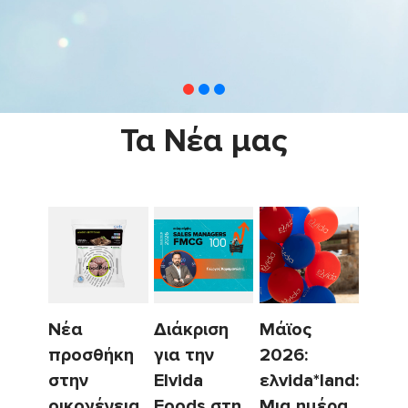
Τα Νέα μας
Νέα
Διάκριση
Μάϊος
προσθήκη
για την
2026:
στην
Elvida
ελvida*land:
οικογένεια
Foods στη
Μια ημέρα