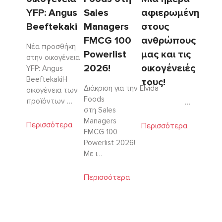
YFP: Angus
Sales
αφιερωμένη
Beeftekaki
Managers
στους
FMCG 100
ανθρώπους
Νέα προσθήκη
Powerlist
μας και τις
στην οικογένεια
2026!
οικογένειές
YFP: Angus
BeeftekakiΗ
τους!
Διάκριση για την Elvida
οικογένεια των
Foods
προϊόντων …
…
στη Sales
Managers
Περισσότερα
Περισσότερα
FMCG 100
Powerlist 2026!
Με ι…
Περισσότερα