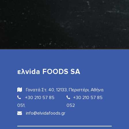
ελvida FOODS SA
Γονατά Στ. 40, 12133, Περιστέρι, Αθήνα
+30 210 57 85
+30 210 57 85
051,
052
info@elvidafoods.gr